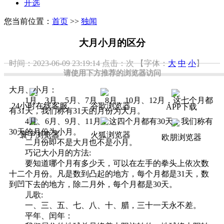
开选
您当前位置：
首页
>>
独闻
大月小月的区分
时间：2023-06-09 23:19:14
点击：
次
【字体：
大
中
小
】
请使用下方推荐的浏览器访问
大月、小月：
1月、3月、5月、7月、8月、10月、12月，这七个月都
24小时在线客服
谷歌浏览器
APP下载
有31天，我们称有31天的月份为大月。
4月、6月、9月、11月，这四个月都有30天，我们称有
30天的月份为小月。
寰宇浏览器
火狐浏览器
欧朋浏览器
二月份即不是大月也不是小月。
巧记大小月的方法:
要知道哪个月有多少天，可以在左手的拳头上依次数
十二个月份。凡是数到凸起的地方，每个月都是31天，数
到凹下去的地方，除二月外，每个月都是30天。
儿歌:
一、三、五、七、八、十、腊，三十一天永不差。
平年、闰年：