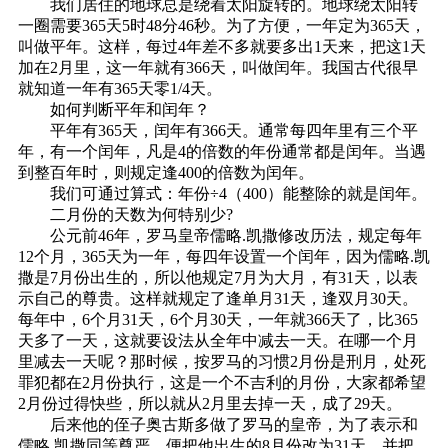
我们居住的地球总是绕着太阳旋转的。地球绕太阳转
一圈需要365天5时48分46秒。为了方便，一年定为365天，
叫做平年。这样，每过4年差不多就要多出1天来，把这1天
加在2月里，这一年就有366天，叫做闰年。我国古代很早
就知道一年有365天零1/4天。
如何判断平年和闰年？
平年有365天，闰年有366天。通常每四年里有三个平
年，有一个闰年，凡是4的倍数的年份通常都是闰年。当遇
到整百年时，则规定逢400的倍数为闰年。
我们可通过算式：年份÷4（400）能整除的就是闰年。
二月份的天数为何特别少?
公元前46年，罗马皇帝儒略.凯撒修改历法，规定每年
12个月，365天为一年，每四年设置一个闰年，因为儒略.凯
撒是7月份出生的，所以他规定7月为大月，有31天，以表
示自己的尊贵。这样就规定了逢单月31天，逢双月30天。
每年中，6个月31天，6个月30天，一年就366天了，比365
天多了一天，这就要设法从全年中减去一天。在哪一个月
里减去一天呢？那时候，按罗马的习惯2月份是刑月，处死
罪犯都在2月份执行，这是一个不吉利的月份，大家都希望
2月份过得快些，所以就从2月里去掉一天，成了29天。
后来他的侄子奥古斯多做了罗马的皇帝，为了表示和
儒略.凯撒同等尊严，便把他出生的8月份改为31天，并把