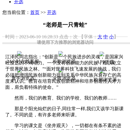
开选
您当前位置：
首页
>>
开选
“老师是一只青蛙”
时间：2023-06-10 16:28:33
点击：
次
【字体：
大
中
小
】
请使用下方推荐的浏览器访问
江泽民同志指出：“创新是一个民族进步的灵魂，是国家兴
24小时在线客服
谷歌浏览器
APP下载
旺发达的不竭动力。一个没有创新能力的民族，难以屹立
于世界民族之林。”“面对世界科技飞速发展的挑战，我们
必须把增强民族创新能力提到关系中华民族兴衰存亡的高
寰宇浏览器
火狐浏览器
欧朋浏览器
度来认识。教育在培育民族创新精神和培养创造性人才方
面，肩负着特殊的使命。”
然而，我们的教育、我们的学校、我们的教师……
那是个阳光灿烂的日子,同往常一样,我们又该学习新课
了。不同的是，有许多老师来听课。
学习的课文是《坐井观天》，一切都在有条不紊的进