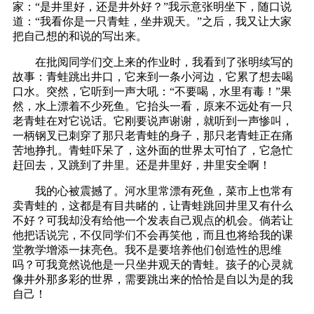
家：“是井里好，还是井外好？”我示意张明坐下，随口说
道：“我看你是一只青蛙，坐井观天。”之后，我又让大家
把自己想的和说的写出来。
在批阅同学们交上来的作业时，我看到了张明续写的
故事：青蛙跳出井口，它来到一条小河边，它累了想去喝
口水。突然，它听到一声大吼：“不要喝，水里有毒！”果
然，水上漂着不少死鱼。它抬头一看，原来不远处有一只
老青蛙在对它说话。它刚要说声谢谢，就听到一声惨叫，
一柄钢叉已刺穿了那只老青蛙的身子，那只老青蛙正在痛
苦地挣扎。青蛙吓呆了，这外面的世界太可怕了，它急忙
赶回去，又跳到了井里。还是井里好，井里安全啊！
我的心被震撼了。河水里常漂有死鱼，菜市上也常有
卖青蛙的，这都是有目共睹的，让青蛙跳回井里又有什么
不好？可我却没有给他一个发表自己观点的机会。倘若让
他把话说完，不仅同学们不会再笑他，而且也将给我的课
堂教学增添一抹亮色。我不是要培养他们创造性的思维
吗？可我竟然说他是一只坐井观天的青蛙。孩子的心灵就
像井外那多彩的世界，需要跳出来的恰恰是自以为是的我
自己！