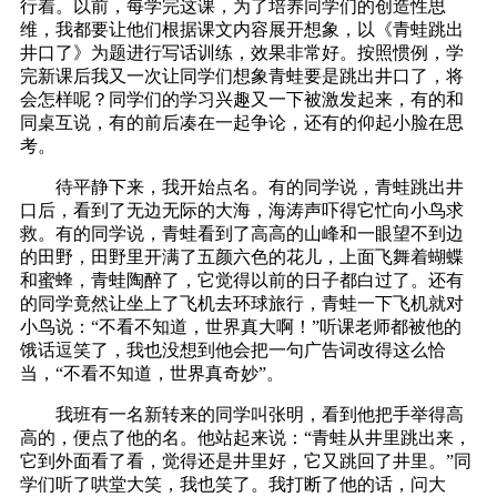
行着。以前，每学完这课，为了培养同学们的创造性思
维，我都要让他们根据课文内容展开想象，以《青蛙跳出
井口了》为题进行写话训练，效果非常好。按照惯例，学
完新课后我又一次让同学们想象青蛙要是跳出井口了，将
会怎样呢？同学们的学习兴趣又一下被激发起来，有的和
同桌互说，有的前后凑在一起争论，还有的仰起小脸在思
考。
待平静下来，我开始点名。有的同学说，青蛙跳出井
口后，看到了无边无际的大海，海涛声吓得它忙向小鸟求
救。有的同学说，青蛙看到了高高的山峰和一眼望不到边
的田野，田野里开满了五颜六色的花儿，上面飞舞着蝴蝶
和蜜蜂，青蛙陶醉了，它觉得以前的日子都白过了。还有
的同学竟然让坐上了飞机去环球旅行，青蛙一下飞机就对
小鸟说：“不看不知道，世界真大啊！”听课老师都被他的
饿话逗笑了，我也没想到他会把一句广告词改得这么恰
当，“不看不知道，世界真奇妙”。
我班有一名新转来的同学叫张明，看到他把手举得高
高的，便点了他的名。他站起来说：“青蛙从井里跳出来，
它到外面看了看，觉得还是井里好，它又跳回了井里。”同
学们听了哄堂大笑，我也笑了。我打断了他的话，问大