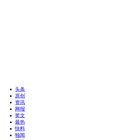
头条
原创
资讯
网报
奖文
最热
快料
独闻